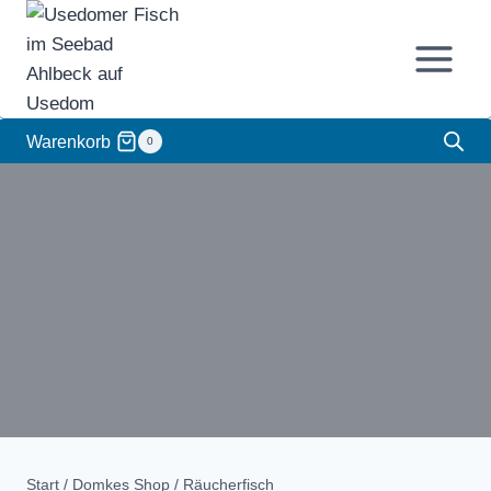
Zum
Inhalt
springen
Warenkorb
0
Start
/
Domkes Shop
/
Räucherfisch