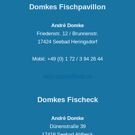
Domkes Fischpavillon
Andrè Domke
Friedenstr. 12 / Brunnenstr.
17424 Seebad Heringsdorf
Mobil: +49 (0) 1 72 / 3 94 26 44
fisch-domke@web.de
Domkes Fischeck
Andrè Domke
Dünenstraße 39
17419 Seebad Ahlbeck