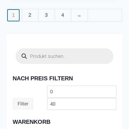
1
2
3
4
→
Products
search
NACH PREIS FILTERN
Min.
Max.
Preis
Preis
Filter
WARENKORB