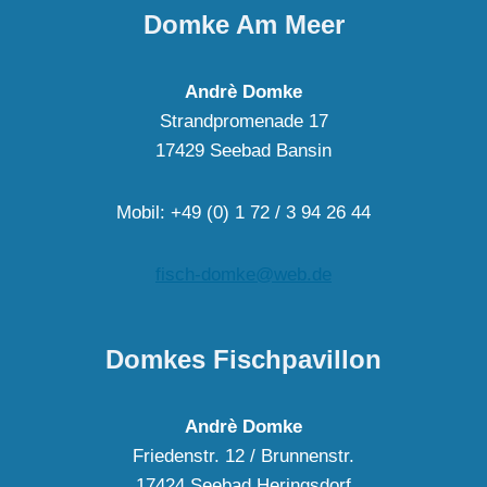
Domke Am Meer
Andrè Domke
Strandpromenade 17
17429 Seebad Bansin
Mobil: +49 (0) 1 72 / 3 94 26 44
fisch-domke@web.de
Domkes Fischpavillon
Andrè Domke
Friedenstr. 12 / Brunnenstr.
17424 Seebad Heringsdorf