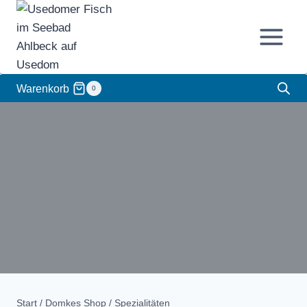
Zum
Inhalt
springen
Warenkorb
0
Start
/
Domkes Shop
/
Spezialitäten