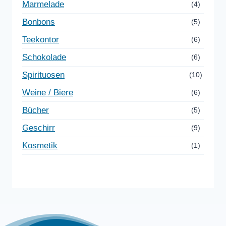
Marmelade
(4)
Bonbons
(5)
Teekontor
(6)
Schokolade
(6)
Spirituosen
(10)
Weine / Biere
(6)
Bücher
(5)
Geschirr
(9)
Kosmetik
(1)