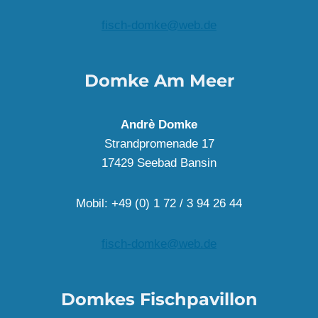
fisch-domke@web.de
Domke Am Meer
Andrè Domke
Strandpromenade 17
17429 Seebad Bansin
Mobil: +49 (0) 1 72 / 3 94 26 44
fisch-domke@web.de
Domkes Fischpavillon