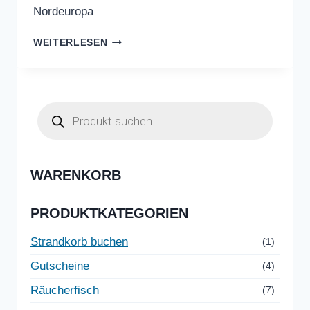
Nordeuropa
GEWERBLICHEN
WEITERLESEN
FISCHAUKTION
IN
URK
Products
search
WARENKORB
PRODUKTKATEGORIEN
Strandkorb buchen
(1)
Gutscheine
(4)
Räucherfisch
(7)