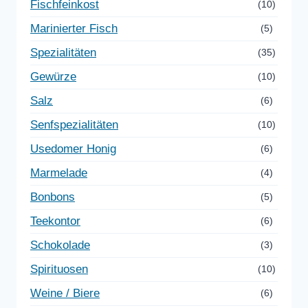
Fischfeinkost
(10)
Marinierter Fisch
(5)
Spezialitäten
(35)
Gewürze
(10)
Salz
(6)
Senfspezialitäten
(10)
Usedomer Honig
(6)
Marmelade
(4)
Bonbons
(5)
Teekontor
(6)
Schokolade
(3)
Spirituosen
(10)
Weine / Biere
(6)