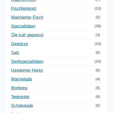
Fischfeinkost
(10)
Marinierter Fisch
(5)
Spezialitäten
(38)
Öle kalt gepresst
(3)
Gewürze
(10)
Salz
(6)
Senfspezialitäten
(10)
Usedomer Honig
(6)
Marmelade
(4)
Bonbons
(5)
Teekontor
(6)
Schokolade
(6)