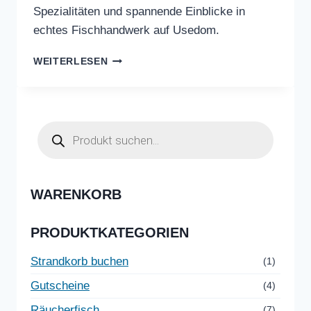
Spezialitäten und spannende Einblicke in
echtes Fischhandwerk auf Usedom.
BESUCH
WEITERLESEN
VON
BLOCKI030
&
JUDDA.TV
Products
BEI
search
FISCH
DOMKE
WARENKORB
PRODUKTKATEGORIEN
Strandkorb buchen
(1)
Gutscheine
(4)
Räucherfisch
(7)