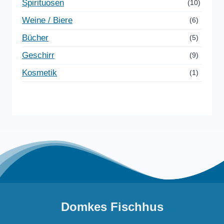
Spirituosen
(10)
Weine / Biere
(6)
Bücher
(5)
Geschirr
(9)
Kosmetik
(1)
Domkes Fischhus