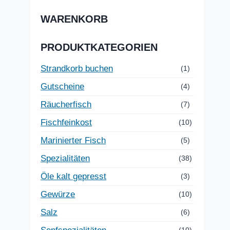
WARENKORB
PRODUKTKATEGORIEN
Strandkorb buchen
(1)
Gutscheine
(4)
Räucherfisch
(7)
Fischfeinkost
(10)
Marinierter Fisch
(5)
Spezialitäten
(38)
Öle kalt gepresst
(3)
Gewürze
(10)
Salz
(6)