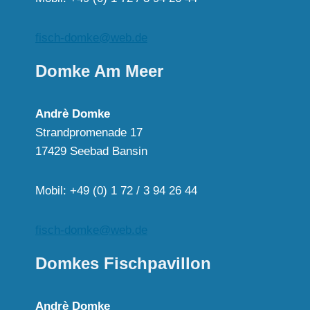
fisch-domke@web.de
Domke Am Meer
Andrè Domke
Strandpromenade 17
17429 Seebad Bansin
Mobil: +49 (0) 1 72 / 3 94 26 44
fisch-domke@web.de
Domkes Fischpavillon
Andrè Domke