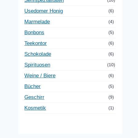
Senfspezialitäten
(10)
Usedomer Honig
(6)
Marmelade
(4)
Bonbons
(5)
Teekontor
(6)
Schokolade
(6)
Spirituosen
(10)
Weine / Biere
(6)
Bücher
(5)
Geschirr
(9)
Kosmetik
(1)