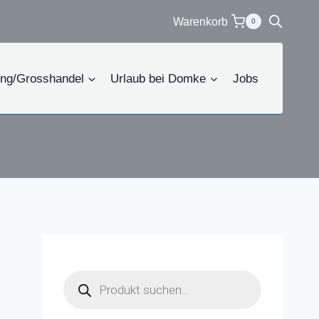
Warenkorb
0
ing/Grosshandel
Urlaub bei Domke
Jobs
Products
search