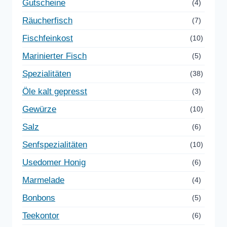
Gutscheine
(4)
Räucherfisch
(7)
Fischfeinkost
(10)
Marinierter Fisch
(5)
Spezialitäten
(38)
Öle kalt gepresst
(3)
Gewürze
(10)
Salz
(6)
Senfspezialitäten
(10)
Usedomer Honig
(6)
Marmelade
(4)
Bonbons
(5)
Teekontor
(6)