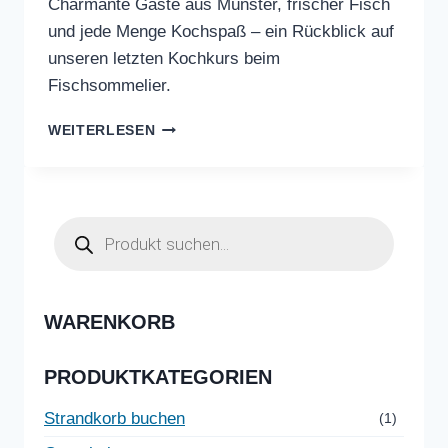
Charmante Gäste aus Münster, frischer Fisch
und jede Menge Kochspaß – ein Rückblick auf
unseren letzten Kochkurs beim
Fischsommelier.
UNVERGESSLICHER
WEITERLESEN
KOCHKURS
BEIM
FISCHSOMMELIER
Products
search
WARENKORB
PRODUKTKATEGORIEN
Strandkorb buchen
(1)