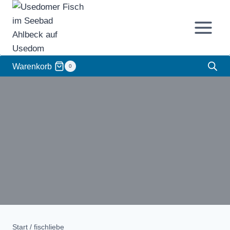
Zum
Inhalt
springen
Warenkorb
0
Start
/
fischliebe