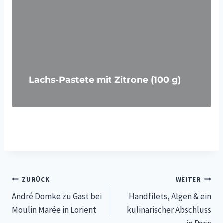
Lachs-Pastete mit Zitrone (100 g)
Beitragsnavigation
ZURÜCK
WEITER
André Domke zu Gast bei
Handfilets, Algen & ein
Moulin Marée in Lorient
kulinarischer Abschluss