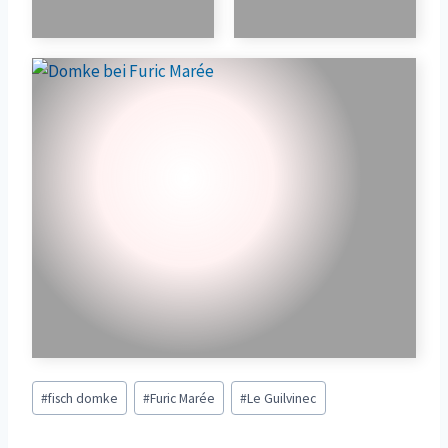
Schlagworte:
#
fisch domke
#
Furic Marée
#
Le Guilvinec