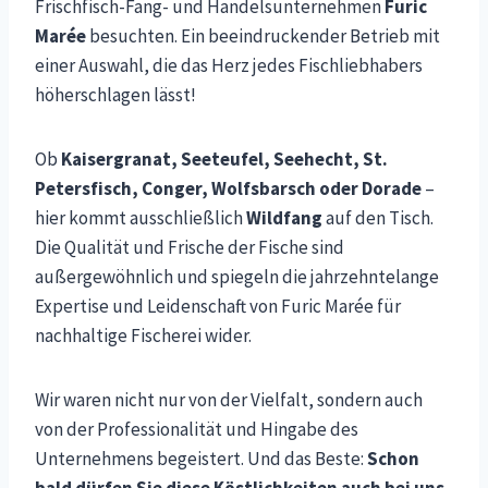
Frischfisch-Fang- und Handelsunternehmen
Furic
Marée
besuchten. Ein beeindruckender Betrieb mit
einer Auswahl, die das Herz jedes Fischliebhabers
höherschlagen lässt!
Ob
Kaisergranat, Seeteufel, Seehecht, St.
Petersfisch, Conger, Wolfsbarsch oder Dorade
–
hier kommt ausschließlich
Wildfang
auf den Tisch.
Die Qualität und Frische der Fische sind
außergewöhnlich und spiegeln die jahrzehntelange
Expertise und Leidenschaft von Furic Marée für
nachhaltige Fischerei wider.
Wir waren nicht nur von der Vielfalt, sondern auch
von der Professionalität und Hingabe des
Unternehmens begeistert. Und das Beste:
Schon
bald dürfen Sie diese Köstlichkeiten auch bei uns