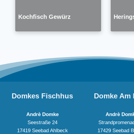
Kochfisch Gewürz
Herings
Domkes Fischhus
Domke Am 
Andrè Domke
Andrè Dom
Seestraße 24
Strandpromena
17419 Seebad Ahlbeck
17429 Seebad B