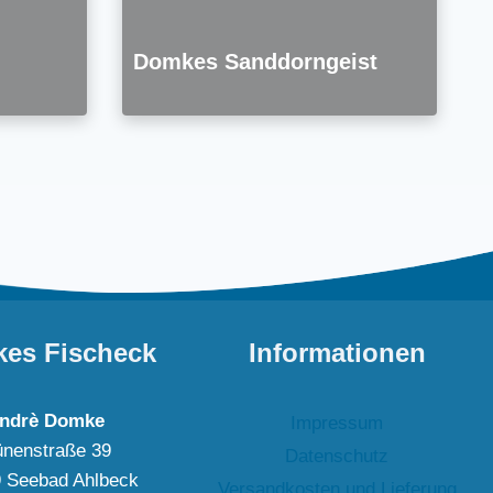
Domkes Sanddorngeist
es Fischeck
Informationen
ndrè Domke
Impressum
nenstraße 39
Datenschutz
 Seebad Ahlbeck
Versandkosten und Lieferung