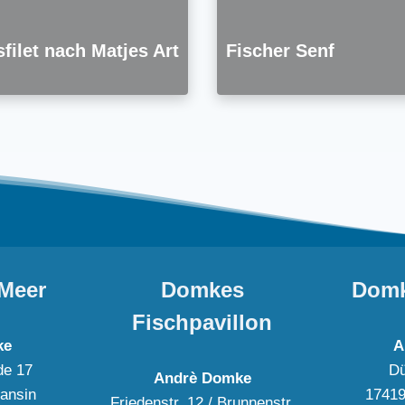
filet nach Matjes Art
Fischer Senf
Meer
Domkes
Domk
Fischpavillon
ke
A
de 17
Dü
Andrè Domke
ansin
17419
Friedenstr. 12 / Brunnenstr.