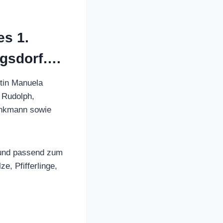
es 1.
ngsdorf….
tin Manuela
n Rudolph,
linkmann sowie
 und passend zum
e, Pfifferlinge,