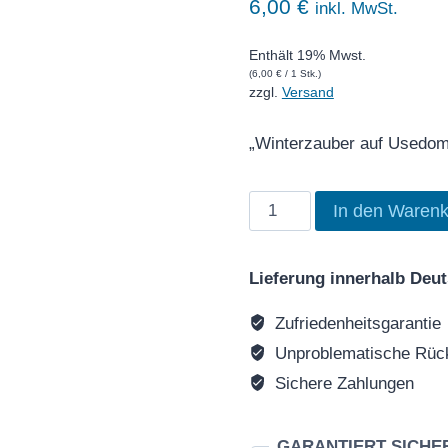
6,00
€
inkl. MwSt.
Enthält 19% Mwst.
(
6,00
€
/ 1 Stk.)
zzgl.
Versand
„Winterzauber auf Usedom
Winterzauber
In den Warenk
Usedom
Menge
Lieferung innerhalb Deu
Zufriedenheitsgarantie
Unproblematische Rück
Sichere Zahlungen
GARANTIERT SICHE