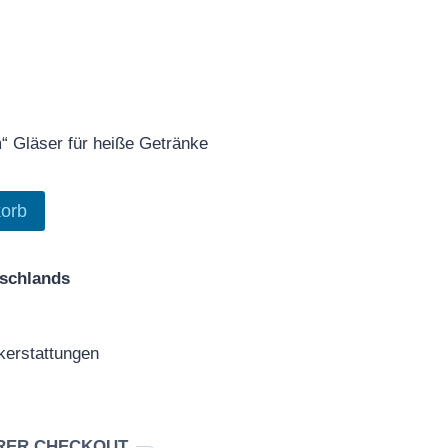
“ Gläser für heiße Getränke
orb
tschlands
erstattungen
RER CHECKOUT