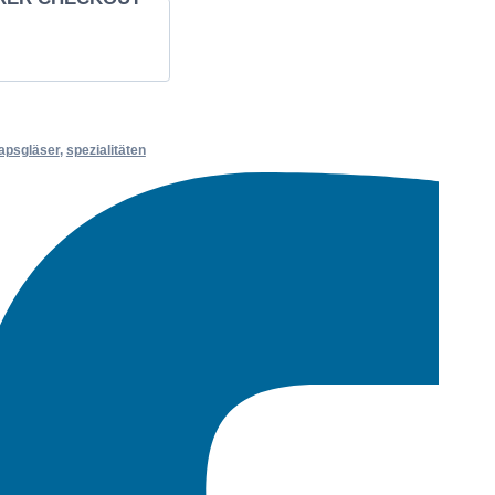
apsgläser
,
spezialitäten