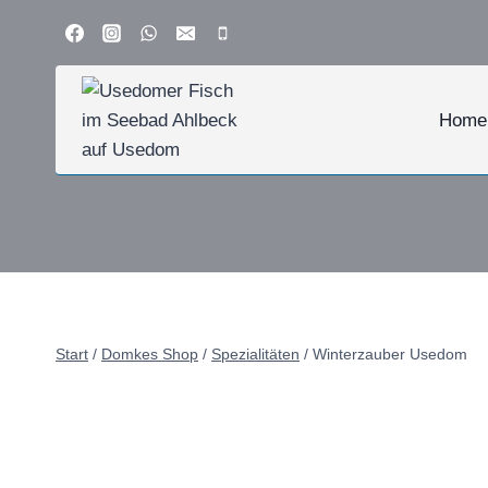
Zum
Inhalt
springen
Home
Start
/
Domkes Shop
/
Spezialitäten
/
Winterzauber Usedom