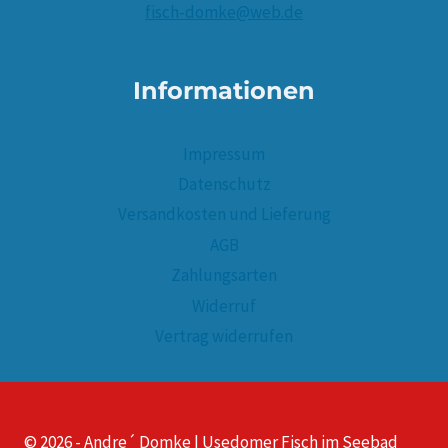
fisch-domke@web.de
Informationen
Impressum
Datenschutz
Versandkosten und Lieferung
AGB
Zahlungsarten
Widerruf
Vertrag widerrufen
© 2026 - Andre´ Domke | Usedomer Fisch im Seebad