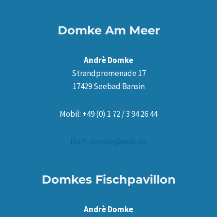
Domke Am Meer
Andrè Domke
Strandpromenade 17
17429 Seebad Bansin
Mobil: +49 (0) 1 72 / 3 94 26 44
fisch-domke@web.de
Domkes Fischpavillon
Andrè Domke