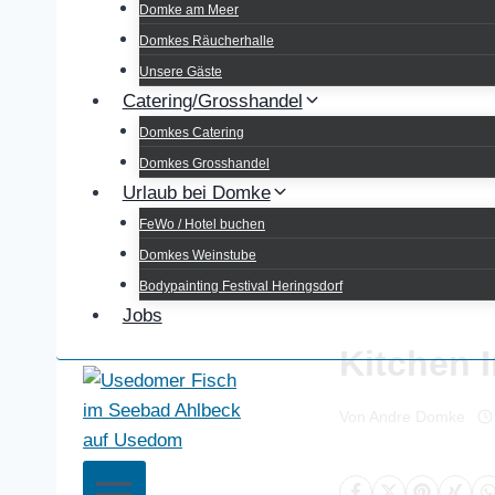
Domke am Meer
Domkes Räucherhalle
Unsere Gäste
Catering/Grosshandel
Domkes Catering
Domkes Grosshandel
Urlaub bei Domke
FeWo / Hotel buchen
Domkes Weinstube
Bodypainting Festival Heringsdorf
Jobs
Kitchen 
Von
Andre Domke