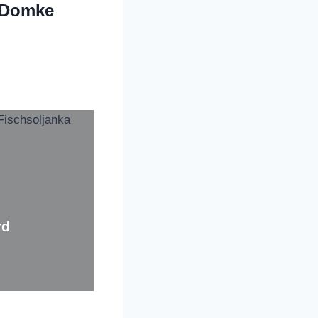
e Domke
rd