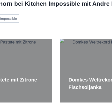
horn bei Kitchen Impossible mit Andr
 impossible
tete mit Zitrone
Domkes Weltreko
Fischsoljanka