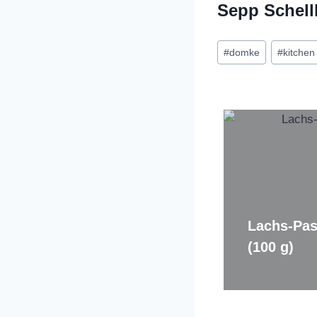
Sepp Schell
Schlagworte:
#
domke
#
kitchen
Lachs-Pas
(100 g)