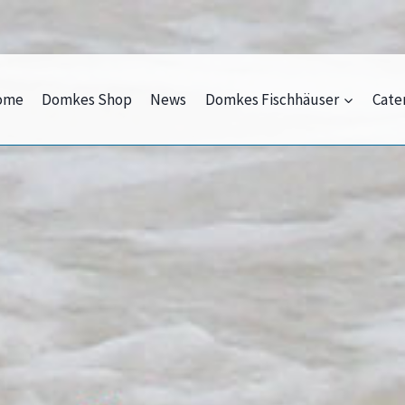
ome
Domkes Shop
News
Domkes Fischhäuser
Cate