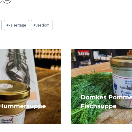
#
kaisertage
#
usedom
Domkes Pomme
 Hummersuppe
Fischsuppe