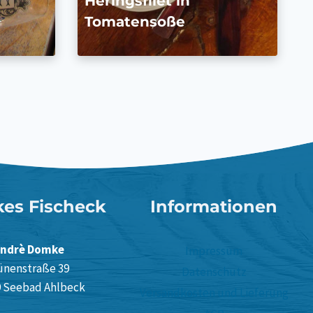
Heringsfilet in
Tomatensoße
es Fischeck
Informationen
ndrè Domke
Impressum
ünenstraße 39
Datenschutz
9 Seebad Ahlbeck
Versandkosten und Lieferung