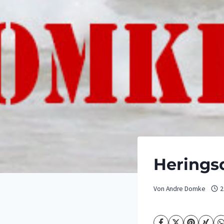
Heringsd
Von
Andre Domke
2