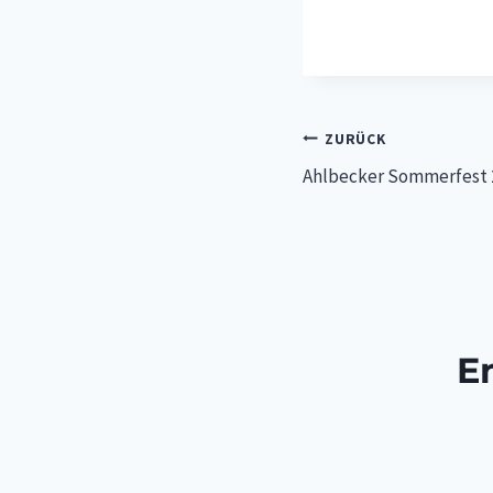
Beitragsnav
ZURÜCK
Ahlbecker Sommerfest 
E