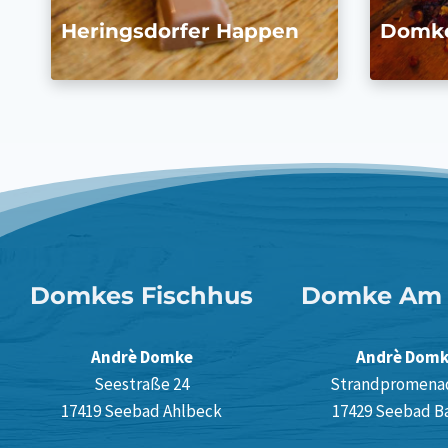
Heringsdorfer Happen
Domke
Domkes Fischhus
Domke Am 
Andrè Domke
Andrè Dom
Seestraße 24
Strandpromena
17419 Seebad Ahlbeck
17429 Seebad B