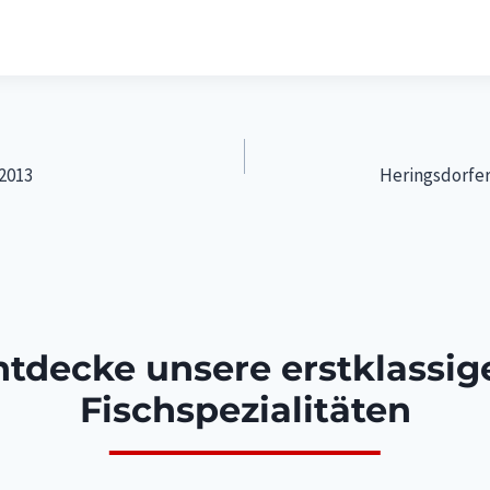
igation
2013
Heringsdorfer
ntdecke unsere erstklassig
Fischspezialitäten