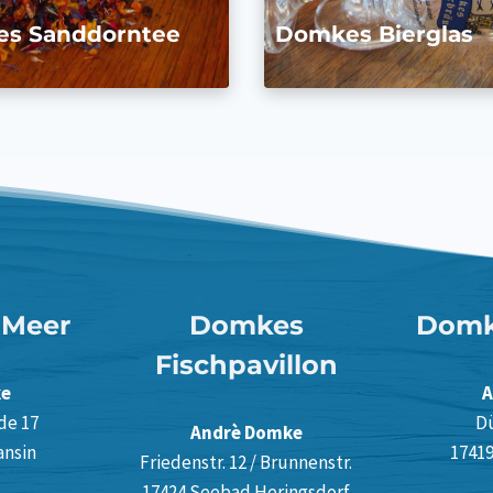
s Sanddorntee
Domkes Bierglas
Meer
Domkes
Domk
Fischpavillon
ke
A
de 17
D
Andrè Domke
ansin
1741
Friedenstr. 12 / Brunnenstr.
17424 Seebad Heringsdorf