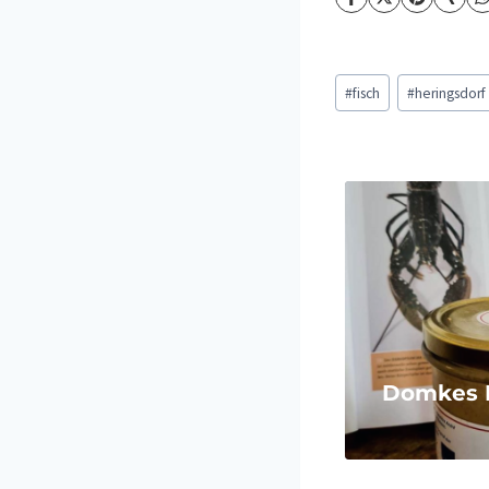
Schlagworte:
#
fisch
#
heringsdorf
Domkes