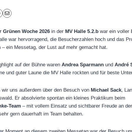
er Grünen Woche 2026
in der
MV Halle 5.2.b
war ein voller 
alle war hervorragend, die Besucherzahlen hoch und das 
 – ein Messetag, der Lust auf mehr gemacht hat.
ghlight auf der Bühne waren
Andrea Sparmann
und
André 
me und guter Laune die MV Halle rockten und für beste Unte
n wir uns außerdem über den Besuch von
Michael Sack
, La
wald. Er absolvierte spontan ein kleines Praktikum beim
mke-Team
– mit vollem Einsatz und sichtbarer Freude an de
 sehr gern dauerhaft im Team behalten.
ner Moment an diesem zweiten Messetag war der Besuch un