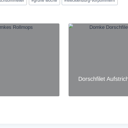
schsommelier
#
grüne woche
#
Mecklenburg-Vorpommern
Dorschfilet Aufstric