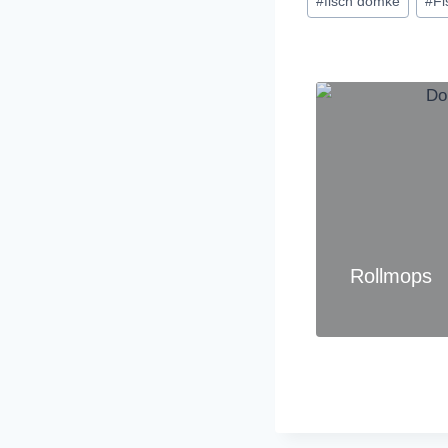
#
fisch domke
#
Fi
Rollmops