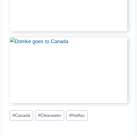
Schlagworte:
#
Canada
#
Clearwater
#
Halifax