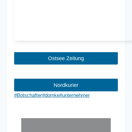
Ostsee Zeitung
Nordkurier
Schlagworte:
#
Botschafter
#
domke
#
unternehmer