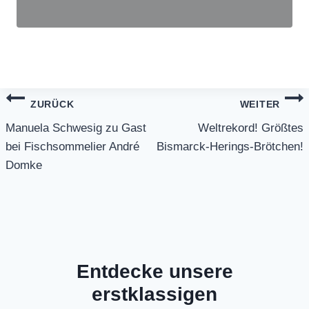
Beitragsnavigation
ZURÜCK
WEITER
Manuela Schwesig zu Gast
Weltrekord! Größtes
bei Fischsommelier André
Bismarck-Herings-Brötchen!
Domke
Entdecke unsere
erstklassigen