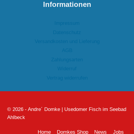
Informationen
Impressum
Datenschutz
Versandkosten und Lieferung
AGB
Zahlungsarten
Widerruf
Vertrag widerrufen
© 2026 - Andre´ Domke | Usedomer Fisch im Seebad
Ahlbeck
Home
Domkes Shop
News
Jobs