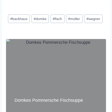
Schlagworte:
#
backhaus
#
domke
#
fisch
#
müller
#
wegner
Domkes Pommersche Fischsuppe