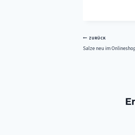
Beitragsnav
ZURÜCK
Salze neu im Onlinesho
E