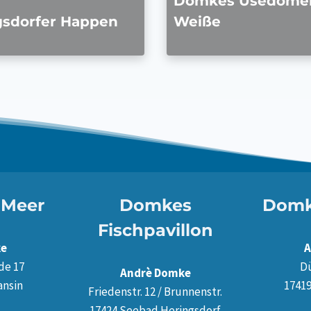
Domkes Usedome
gsdorfer Happen
Weiße
Meer
Domkes
Domk
Fischpavillon
ke
A
de 17
D
Andrè Domke
ansin
1741
Friedenstr. 12 / Brunnenstr.
17424 Seebad Heringsdorf