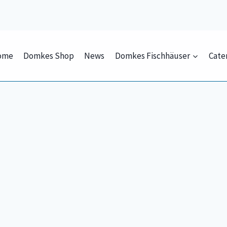
ome
Domkes Shop
News
Domkes Fischhäuser
Cate