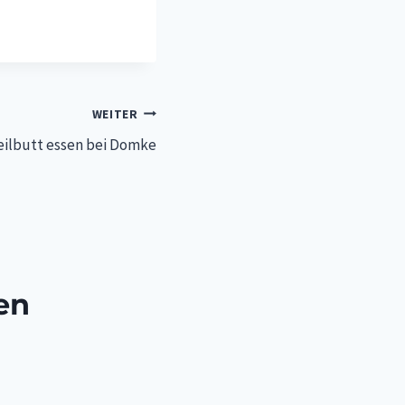
WEITER
ilbutt essen bei Domke
en