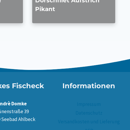
r
Dorschfilet Aufstrich
Pikant
es Fischeck
Informationen
ndrè Domke
Impressum
ünenstraße 39
Datenschutz
9 Seebad Ahlbeck
Versandkosten und Lieferung