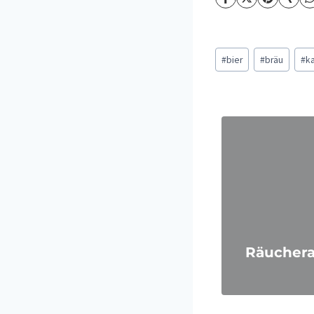
Schlagworte:
#
bier
#
bräu
#
ka
Räuchera