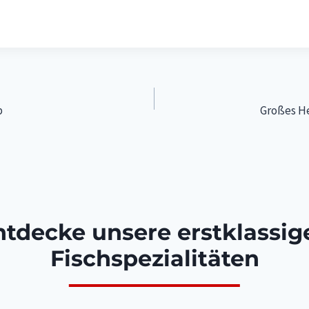
igation
p
Großes He
ntdecke unsere erstklassig
Fischspezialitäten