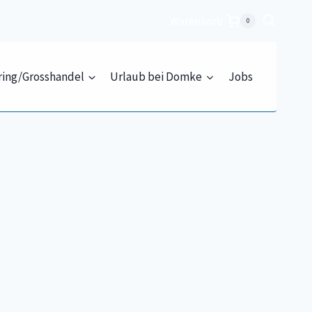
Warenkorb
0
ring/Grosshandel
Urlaub bei Domke
Jobs