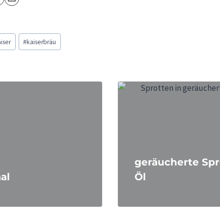
iser
#
kaiserbräu
geräucherte Spr
al
Öl