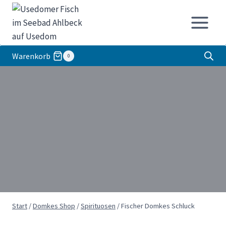
Zum
Inhalt
springen
Warenkorb
0
Start
/
Domkes Shop
/
Spirituosen
/
Fischer Domkes Schluck