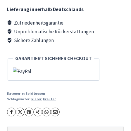
Schluck
Lieferung innerhalb Deutschlands
Menge
Zufriedenheitsgarantie
Unproblematische Rückerstattungen
Sichere Zahlungen
GARANTIERT SICHERER CHECKOUT
Kategorie:
Spirituosen
Schlagwörter:
klarer
,
kräuter