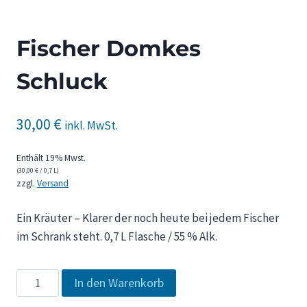
Fischer Domkes
Schluck
30,00
€
inkl. MwSt.
Enthält 19% Mwst.
(
30,00
€
/ 0,7 L)
zzgl.
Versand
Ein Kräuter – Klarer der noch heute bei jedem Fischer
im Schrank steht. 0,7 L Flasche / 55 % Alk.
Fischer
In den Warenkorb
Domkes