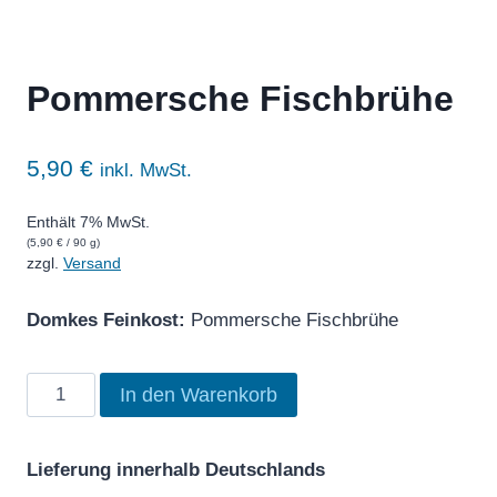
Pommersche Fischbrühe
5,90
€
inkl. MwSt.
Enthält 7% MwSt.
(
5,90
€
/ 90 g)
zzgl.
Versand
Domkes Feinkost:
Pommersche Fischbrühe
Pommersche
In den Warenkorb
Fischbrühe
Menge
Lieferung innerhalb Deutschlands