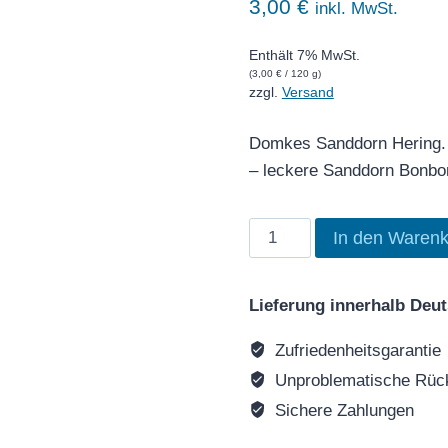
3,00
€
inkl. MwSt.
Enthält 7% MwSt.
(
3,00
€
/ 120 g)
zzgl.
Versand
Domkes Sanddorn Hering.
– leckere Sanddorn Bonbo
Domkes
In den Warenk
Sanddorn
Hering
Lieferung innerhalb Deu
Menge
Zufriedenheitsgarantie
Unproblematische Rück
Sichere Zahlungen