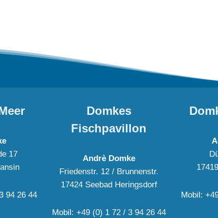
Meer
Domkes
Domk
Fischpavillon
ke
A
de 17
Dü
Andrè Domke
ansin
17419
Friedenstr. 12 / Brunnenstr.
17424 Seebad Heringsdorf
 3 94 26 44
Mobil: +49
Mobil: +49 (0) 1 72 / 3 94 26 44