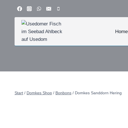
Zum
Inhalt
springen
Home
Start
/
Domkes Shop
/
Bonbons
/
Domkes Sanddorn Hering