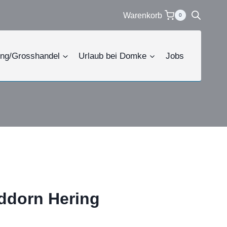
Hering
Warenkorb
0
Menge
ing/Grosshandel
Urlaub bei Domke
Jobs
dorn Hering