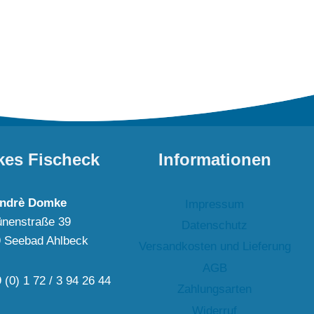
es Fischeck
Informationen
ndrè Domke
Impressum
nenstraße 39
Datenschutz
 Seebad Ahlbeck
Versandkosten und Lieferung
AGB
 (0) 1 72 / 3 94 26 44
Zahlungsarten
Widerruf