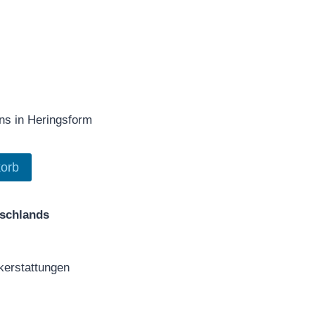
ns in Heringsform
orb
tschlands
erstattungen