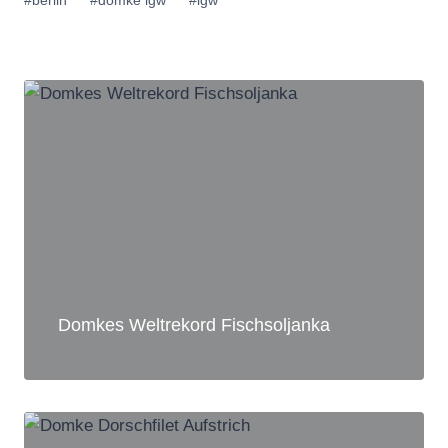
#
berlin
#
domke igw
#
igw
Domkes Weltrekord Fischsoljanka