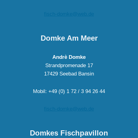
fisch-domke@web.de
Domke Am Meer
Andrè Domke
Strandpromenade 17
17429 Seebad Bansin
Mobil: +49 (0) 1 72 / 3 94 26 44
fisch-domke@web.de
Domkes Fischpavillon