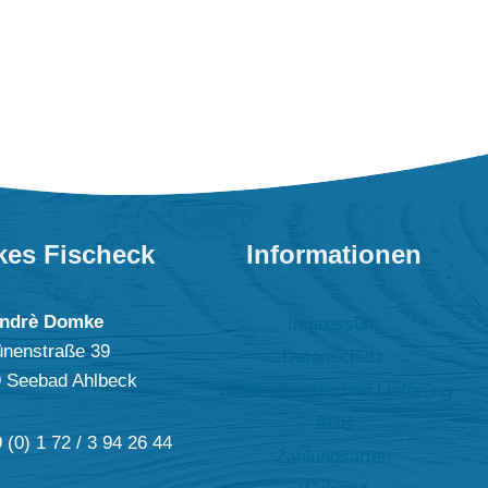
es Fischeck
Informationen
ndrè Domke
Impressum
nenstraße 39
Datenschutz
 Seebad Ahlbeck
Versandkosten und Lieferung
AGB
 (0) 1 72 / 3 94 26 44
Zahlungsarten