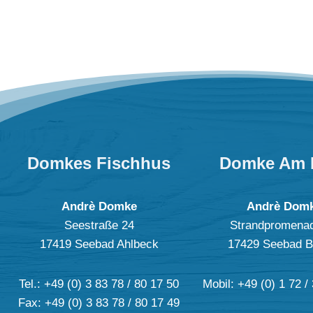
Domkes Fischhus
Domke Am 
Andrè Domke
Andrè Dom
Seestraße 24
Strandpromena
17419 Seebad Ahlbeck
17429 Seebad B
Tel.: +49 (0) 3 83 78 / 80 17 50
Mobil: +49 (0) 1 72 /
Fax: +49 (0) 3 83 78 / 80 17 49