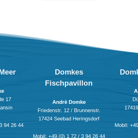
Meer
Domkes
Domk
Fischpavillon
ke
A
de 17
Dü
Andrè Domke
ansin
17419
Friedenstr. 12 / Brunnenstr.
17424 Seebad Heringsdorf
 3 94 26 44
Mobil: +49
Mobil: +49 (0) 1 72 / 3 94 26 44